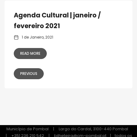
Agenda Cultural | janeiro /
fevereiro 2021
1 de Janeiro, 2021
READ MORE
PREVIOUS
Município de Pombal | Largo do Cardal, 3100-440 Pombal
| +351 236 210 542 |
bilheteira@cm-pombal.pt
| todos os