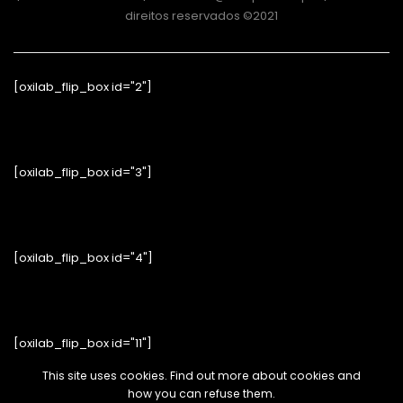
direitos reservados ©2021
[oxilab_flip_box id="2"]
[oxilab_flip_box id="3"]
[oxilab_flip_box id="4"]
[oxilab_flip_box id="11"]
This site uses cookies. Find out more about cookies and
how you can refuse them.